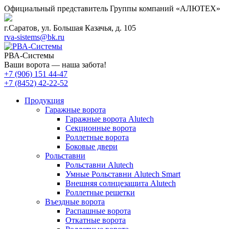
Перейти
Официальный представитель Группы компаний «АЛЮТЕХ»
к
содержимому
г.Саратов, ул. Большая Казачья, д. 105
rva-sistems@bk.ru
РВА-Системы
Ваши ворота — наша забота!
+7 (906) 151 44-47
+7 (8452) 42-22-52
Продукция
Гаражные ворота
Гаражные ворота Alutech
Секционные ворота
Роллетные ворота
Боковые двери
Рольставни
Рольставни Alutech
Умные Рольставни Alutech Smart
Внешняя солнцезащита Alutech
Роллетные решетки
Въездные ворота
Распашные ворота
Откатные ворота