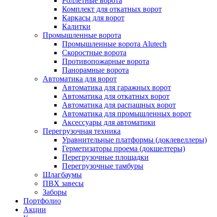
Роллетные ворота
Комплект для откатных ворот
Каркасы для ворот
Калитки
Промышленные ворота
Промышленные ворота Alutech
Скоростные ворота
Противопожарные ворота
Панорамные ворота
Автоматика для ворот
Автоматика для гаражных ворот
Автоматика для откатных ворот
Автоматика для распашных ворот
Автоматика для промышленных ворот
Аксессуары для автоматики
Перегрузочная техника
Уравнительные платформы (доклевеллеры)
Герметизаторы проема (докшелтеры)
Перегрузочные площадки
Перегрузочные тамбуры
Шлагбаумы
ПВХ завесы
Заборы
Портфолио
Акции