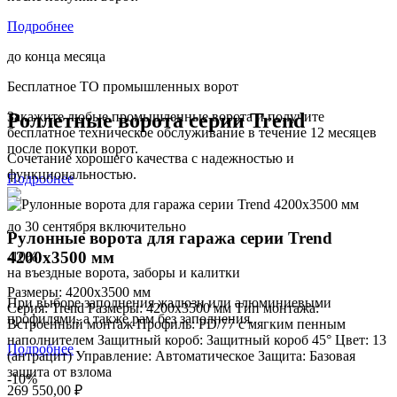
Подробнее
до конца месяца
Бесплатное ТО промышленных ворот
Роллетные ворота серии Trend
Закажите любые промышленные ворота и получите
бесплатное техническое обслуживание в течение 12 месяцев
после покупки ворот.
Cочетание хорошего качества с надежностью и
функциональностью.
Подробнее
до 30 сентября включительно
Рулонные ворота для гаража серии Trend
4200x3500 мм
-10
%
на въездные ворота, заборы и калитки
Размеры: 4200x3500 мм
При выборе заполнения жалюзи или алюминиевыми
Серия: Trend Размеры: 4200x3500 мм Тип монтажа:
профилями, а также рам без заполнения.
Встроенный монтаж Профиль: PD/77 c мягким пенным
наполнителем Защитный короб: Защитный короб 45° Цвет: 13
Подробнее
(антрацит) Управление: Автоматическое Защита: Базовая
защита от взлома
-10
%
269 550,00
₽