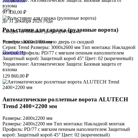
Управление: Автоматическое Защита: Базовая защита от
взлома
35
%
97 430,00
₽
до 31 декабря 2026 года
Рольставни для гаража (рулонные ворота)
Скидка на боковые двери для гаража
Успейте заказать боковую дверь со скидкой
Размеры: 3000x2600 мм
Серия: Trend Размеры: 3000x2600 мм Тип монтажа: Накладной
Подробнее
монтаж Профиль: PD/77 c мягким пенным наполнителем
Защитный короб: Защитный короб 45° Цвет: 02 (коричневый)
Управление: Автоматическое Защита: Базовая защита от
взлома
129 860,00
₽
Автоматические роллетные ворота ALUTECH
Trend 2400×2200 мм
Размеры: 2400x2200 мм
Размеры: 2400x2200 мм Тип монтажа: Накладной монтаж
Профиль: PD/77 c мягким пенным наполнителем Защитный
короб: Защитный короб 45° Цвет: 02 (коричневый)