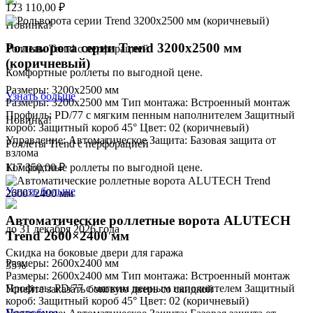
123 110,00
₽
Новинка!
Рольворота серии Trend 3200x2500 мм
Роллеты Trend с перфорацией
(коричневый)
Комфортные роллеты по выгодной цене.
Размеры: 3200x2500 мм
Узнать больше
Размеры: 3200x2500 мм Тип монтажа: Встроенный монтаж
Профиль: PD/77 c мягким пенным наполнителем Защитный
Новинка!
короб: Защитный короб 45° Цвет: 02 (коричневый)
Управление: Автоматическое Защита: Базовая защита от
Роллеты Trend с перфорацией
взлома
Комфортные роллеты по выгодной цене.
117 350,00
₽
Узнать больше
Автоматические роллетные ворота ALUTECH
до 31 декабря 2026 года
Trend 2600×2400 мм
Скидка на боковые двери для гаража
Размеры: 2600x2400 мм
35
%
Размеры: 2600x2400 мм Тип монтажа: Встроенный монтаж
Профиль: PD/77 c мягким пенным наполнителем Защитный
Успейте заказать боковую дверь со скидкой
короб: Защитный короб 45° Цвет: 02 (коричневый)
Подробнее