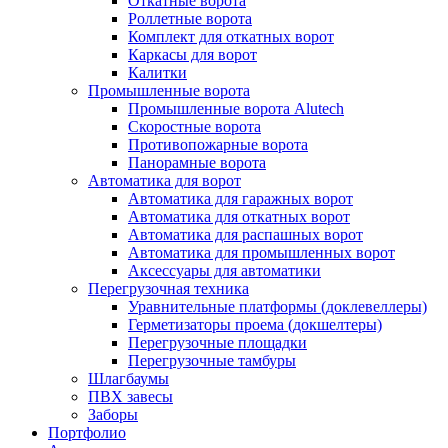
Откатные ворота
Роллетные ворота
Комплект для откатных ворот
Каркасы для ворот
Калитки
Промышленные ворота
Промышленные ворота Alutech
Скоростные ворота
Противопожарные ворота
Панорамные ворота
Автоматика для ворот
Автоматика для гаражных ворот
Автоматика для откатных ворот
Автоматика для распашных ворот
Автоматика для промышленных ворот
Аксессуары для автоматики
Перегрузочная техника
Уравнительные платформы (доклевеллеры)
Герметизаторы проема (докшелтеры)
Перегрузочные площадки
Перегрузочные тамбуры
Шлагбаумы
ПВХ завесы
Заборы
Портфолио