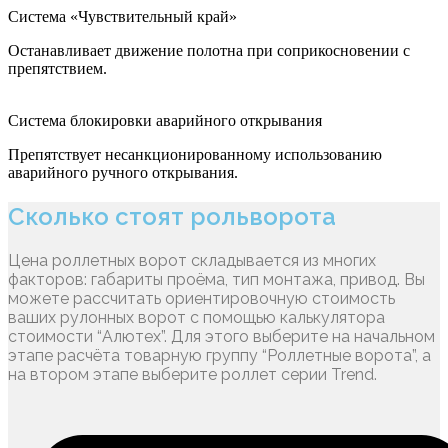
Система «Чувствительный край»
Останавливает движение полотна при соприкосновении с
препятствием.
Система блокировки аварийного открывания
Препятствует несанкционированному использованию
аварийного ручного открывания.
Сколько стоят рольворота
Цена роллетных ворот складывается из многих
факторов: габариты проёма, тип монтажа, привод. Вы
можете рассчитать ориентировочную стоимость
ваших рулонных ворот с помощью калькулятора
стоимости “Алютех”. Для этого выберите на начальном
этапе расчёта товарную группу “Роллетные ворота”, а
на втором этапе выберите роллет серии Trend.