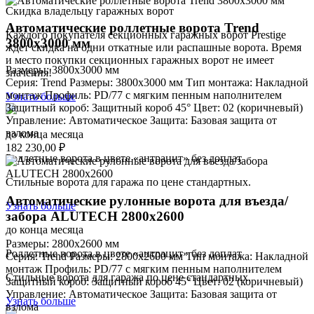
Скидка владельцу гаражных ворот
Автоматические роллетные ворота Trend
Каждого покупателя секционных гаражных ворот Prestige
3800x3000 мм
ждет скидка на одни откатные или распашные ворота. Время
и место покупки секционных гаражных ворот не имеет
Размеры: 3800x3000 мм
значения!
Серия: Trend Размеры: 3800x3000 мм Тип монтажа: Накладной
монтаж Профиль: PD/77 c мягким пенным наполнителем
Узнать больше
Защитный короб: Защитный короб 45° Цвет: 02 (коричневый)
Управление: Автоматическое Защита: Базовая защита от
взлома
до конца месяца
182 230,00
₽
Роллетные ворота в цвете «антрацит» без доплат
Стильные ворота для гаража по цене стандартных.
Автоматические рулонные ворота для въезда/
Узнать больше
забора ALUTECH 2800x2600
до конца месяца
Размеры: 2800x2600 мм
Роллетные ворота в цвете «антрацит» без доплат
Серия: Trend Размеры: 2800x2600 мм Тип монтажа: Накладной
монтаж Профиль: PD/77 c мягким пенным наполнителем
Стильные ворота для гаража по цене стандартных.
Защитный короб: Защитный короб 45° Цвет: 02 (коричневый)
Управление: Автоматическое Защита: Базовая защита от
Узнать больше
взлома