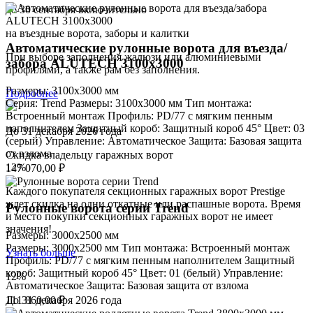
до 30 сентября включительно
на въездные ворота, заборы и калитки
Автоматические рулонные ворота для въезда/
При выборе заполнения жалюзи или алюминиевыми
забора ALUTECH 3100x3000
профилями, а также рам без заполнения.
Размеры: 3100x3000 мм
Подробнее
Серия: Trend Размеры: 3100x3000 мм Тип монтажа:
Встроенный монтаж Профиль: PD/77 c мягким пенным
наполнителем Защитный короб: Защитный короб 45° Цвет: 03
До 31 декабря 2026 года
(серый) Управление: Автоматическое Защита: Базовая защита
от взлома
Скидка владельцу гаражных ворот
12
%
147 070,00
₽
Каждого покупателя секционных гаражных ворот Prestige
ждет скидка на одни откатные или распашные ворота. Время
Рулонные ворота серии Trend
и место покупки секционных гаражных ворот не имеет
значения!
Размеры: 3000x2500 мм
Размеры: 3000x2500 мм Тип монтажа: Встроенный монтаж
Узнать больше
Профиль: PD/77 c мягким пенным наполнителем Защитный
короб: Защитный короб 45° Цвет: 01 (белый) Управление:
12
%
Автоматическое Защита: Базовая защита от взлома
До 31 декабря 2026 года
111 860,00
₽